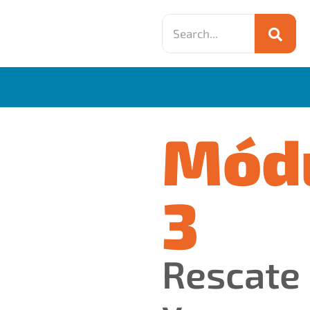
Mód
3
Rescate