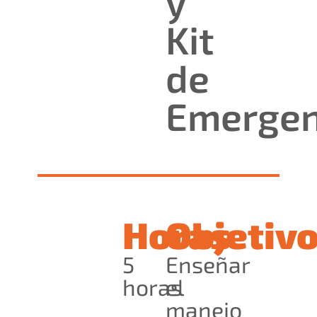
y
Kit
de
Emergen
Horas
Objetiv
5
Enseñar
horas
el
manejo