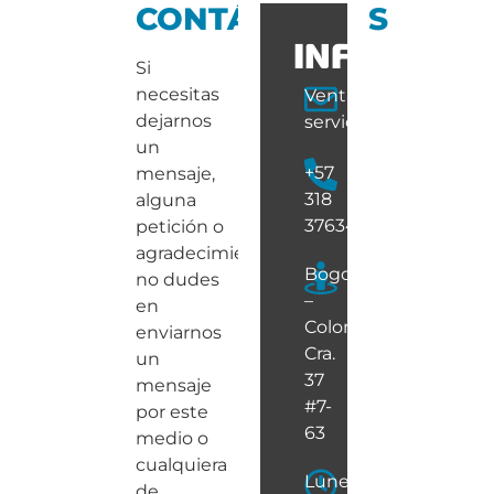
CONTÁCTANOS
INFO
Si
necesitas
Ventas@armaduragr
dejarnos
servicio.cliente@ar
un
+57
mensaje,
318
alguna
3763461
petición o
agradecimiento,
Bogotá
no dudes
–
en
Colombia
enviarnos
Cra.
un
37
mensaje
#7-
por este
63
medio o
cualquiera
Lunes
de