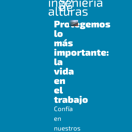
ingeniería
de
alturas
Protegemos
lo
más
importante:
la
vida
en
el
trabajo
Confía
en
nuestros