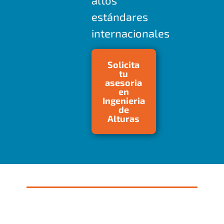
altos
estándares
internacionales
Solicita
tu
asesoria
en
Ingenieria
de
Alturas