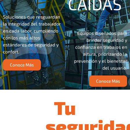
CAÍDAS
en
Soluciones que resguardan
altura y
la integridad del trabajador
en cada labor, cumpliendo
trabajo
Equipos diseñados para
con los más altos
brindar seguridad y
estándares de seguridad y
seguro
confianza en trabajos en
confort.
altura, priorizando la
prevención y el bienestar
Conoce Más
del usuario.
ASESÓRATE
Conoce Más
Tu
segurida