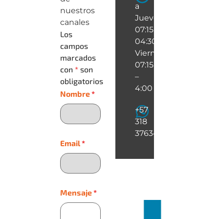
a
nuestros
Jueves
canales
07:15-
Los
04:30
campos
Viernes
marcados
07:15
con
*
son
–
obligatorios
4:00
Nombre
*
+57
318
3763461
Email
*
Mensaje
*