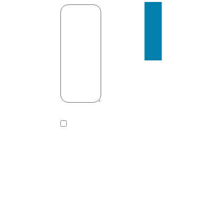
Autorizo
de manera
libre,
voluntaria,
previa,
expresa e
informada
a
ARMADURA