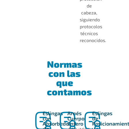
de
cabeza,
siguiendo
protocolos
técnicos
reconocidos.
Normas
con las
que
contamos
Eslingas
Arnés
Eslingas
con
Cuerpo
de
Absorbedor
Entero
Posicionamien
de
y