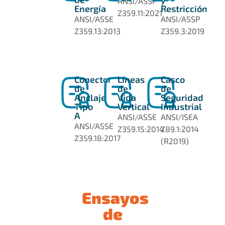
ANSI/ASSP
Energía
Restricción
Z359.11:2021
ANSI/ASSE
ANSI/ASSP
Z359.13:2013
Z359.3:2019
Conector
Líneas
Casco
de
de
de
Anclaje
Vida
Seguridad
Tipo
Vertical
Industrial
A
ANSI/ASSE
ANSI/ISEA
ANSI/ASSE
Z359.15:2014
Z89.1:2014
Z359.18:2017
(R2019)
Ensayos
de