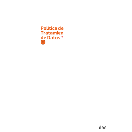
S.A.S,
identificada
con NIT
830123857-
Política de
Tratamiento
4, para
de Datos
*
que realice
el
tratamiento
de mis
datos
personales
conforme
a
su
Política
de
Tratamiento
de
Personales.
Datos