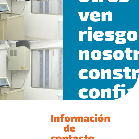
ven
riesgo
nosot
const
confia
Información
de
contacto