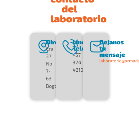
del
laboratorio
Dirección
Línea
Dejanos
Telefónica
tu
Cra.
mensaje
+57
37
laboratorio@armad
324
No
4310347
7-
63
Bogotá