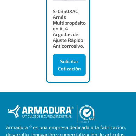
S-0350XAC
Arnés
Multipropósito
en X, 4
Argollas de
Ajuste Rápido
Anticorrosivo.
Solicitar
Cotización
Armadura ® es una empresa dedicada a la fabricación,
desarrollo, innovación y comercialización de articulos