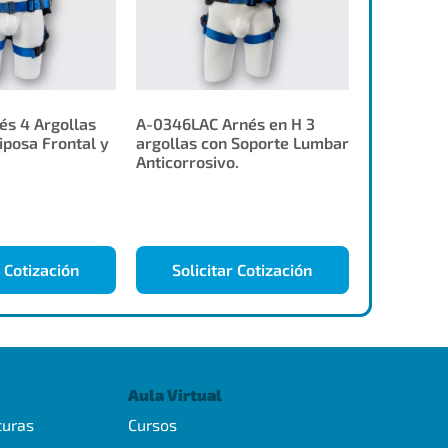
s 4 Argollas
A-0346LAC Arnés en H 3
iposa Frontal y
argollas con Soporte Lumbar
Anticorrosivo.
r Cotización
Solicitar Cotización
Aula Virtual
turas
Cursos