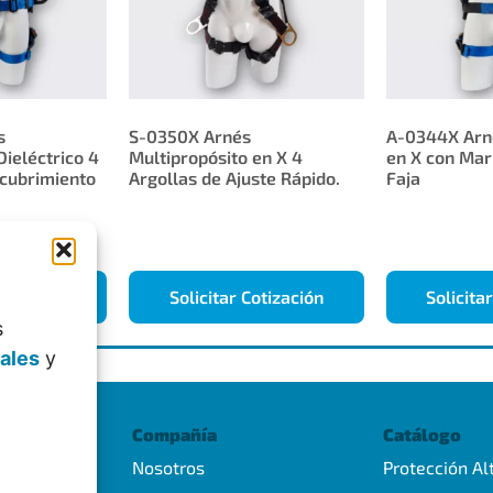
s
S-0350X Arnés
A-0344X Arné
Dieléctrico 4
Multipropósito en X 4
en X con Mar
ecubrimiento
Argollas de Ajuste Rápido.
Faja
otización
Solicitar Cotización
Solicita
s
nales
y
Compañía
Catálogo
Nosotros
Protección Al