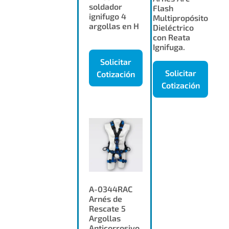
soldador
Flash
ignifugo 4
Multipropósito
argollas en H
Dieléctrico
con Reata
Ignifuga.
Solicitar
Solicitar
Cotización
Cotización
A-0344RAC
Arnés de
Rescate 5
Argollas
Anticorrosivo