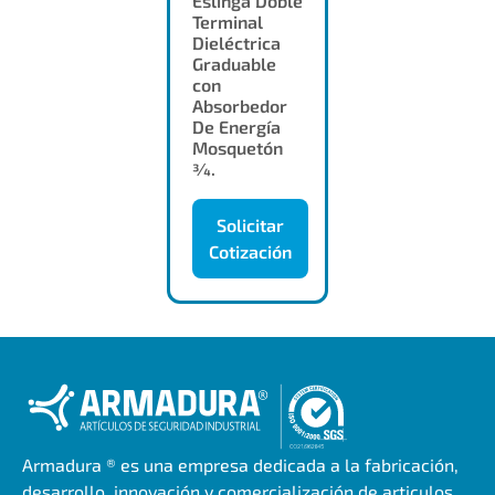
Eslinga Doble
Terminal
Dieléctrica
Graduable
con
Absorbedor
De Energía
Mosquetón
3⁄4.
Solicitar
Cotización
Armadura ® es una empresa dedicada a la fabricación,
desarrollo, innovación y comercialización de articulos