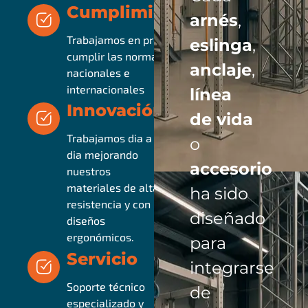
Cumplimiento
arnés
,
Trabajamos en pro de
eslinga
,
cumplir las normativas
anclaje
,
nacionales e
internacionales
línea
Innovación
de vida
Trabajamos dia a
o
dia mejorando
accesorio
nuestros
materiales de alta
ha sido
resistencia y con
diseñado
diseños
ergonómicos.
para
Servicio
integrarse
Soporte técnico
de
especializado y