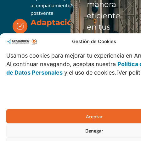
manera
acompañamiento
postventa
eficiente
Adaptación
en tus
Compatibilidad y
operaciones,
Gestión de Cookies
transformación a
garantizando
múltiples entornos
Usamos cookies para mejorar tu experiencia en Ar
de trabajo.
no solo
Al continuar navegando, aceptas nuestra
Política
el
de Datos Personales
y el uso de cookies.[Ver polít
cumplimiento
normativo,
sino la
confianza
Aceptar
operativa
Denegar
que tu