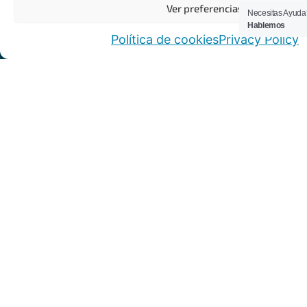
Ver preferencias
Necesitas Ayuda
equipo
Hablemos
Política de cookies
Privacy Policy
necesita
día a
día.
CONTACTENOS
INFO
Si necesitas
dejarnos un
Ventas@armaduragr
mensaje,
servicio.cliente@ar
alguna
petición o
agradecimiento,
+57
no dudes en
315
enviarnos un
8995474
mensaje por